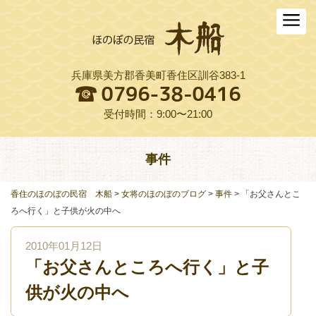
ホーム
木船について
兵庫県美方郡香美町香住区訓谷383-1
お料理
木船スタイル農園
受付時間：9:00〜21:00
周辺観光
事件
交通アクセス
香住のほのぼの民宿 木船
>
女将のほのぼのブログ
>
事件
>
「お父さんとこ
よくある質問
ろへ行く」と子供が火の中へ
お役立ちリンク集
2010年01月12日
「お父さんところへ行く」と子
ご予約プラン一覧
供が火の中へ
English