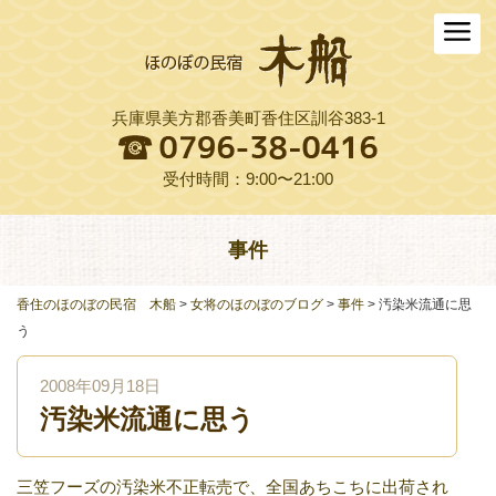
ホーム
木船について
兵庫県美方郡香美町香住区訓谷383-1
お料理
木船スタイル農園
受付時間：9:00〜21:00
周辺観光
事件
交通アクセス
香住のほのぼの民宿 木船
>
女将のほのぼのブログ
>
事件
>
汚染米流通に思
よくある質問
う
お役立ちリンク集
2008年09月18日
汚染米流通に思う
ご予約プラン一覧
English
三笠フーズの汚染米不正転売で、全国あちこちに出荷され