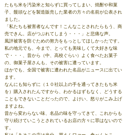
たもち米を汚染米と知らずに買ってしまい、焼酎や和菓
子、饅頭などを製造販売した業者の方々の名前が公表され
ました。
「私たちも被害者なんです！こんなことされたらもう、商
売できん。店がつぶれてしまう・・・」と悲痛な声。
風評被害を防ぐための努力をもっとしてほしかったです。
私の地元でも、今まで、とっても美味しくて大好きな味
で・・・、昔から（中、高校ぐらい）よく食べたお菓子
の、御菓子屋さんも、その被害に遭っています。
ほかでも、全国で被害に遭われた名品がニュースに出てい
ます。
なんにも知らずに（１０社以上の手を通ってきたもち米
を）購入されたんですから、わかるはずもなく、どうする
こともできないことだったので、よけい、怒りがこみ上げ
ますよね。
昔から変わらない味、名品の味を守ってきて、これからも
守り続けていこうとされているお店の方々に罪はないので
す。
私は「あそこの店は当分、買えんワァー、食べんとこ