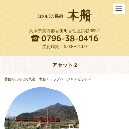
ホーム
木船について
兵庫県美方郡香美町香住区訓谷383-1
お料理
木船スタイル農園
受付時間：9:00〜21:00
周辺観光
アセット 2
交通アクセス
香住のほのぼの民宿 木船
>
トップページ
>
アセット 2
よくある質問
お役立ちリンク集
ご予約プラン一覧
English