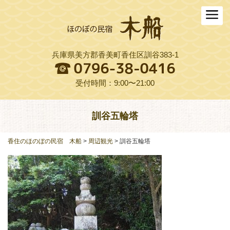
ホーム
木船について
兵庫県美方郡香美町香住区訓谷383-1
お料理
木船スタイル農園
受付時間：9:00〜21:00
周辺観光
訓谷五輪塔
交通アクセス
香住のほのぼの民宿 木船
>
周辺観光
>
訓谷五輪塔
よくある質問
お役立ちリンク集
ご予約プラン一覧
English