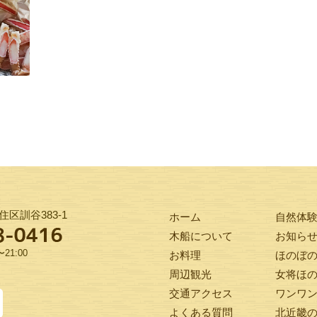
区訓谷383-1
ホーム
自然体
木船について
お知ら
21:00
お料理
ほのぼ
周辺観光
女将ほ
交通アクセス
ワンワ
よくある質問
北近畿