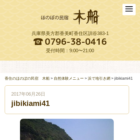
ホーム
木船について
兵庫県美方郡香美町香住区訓谷383-1
お料理
木船スタイル農園
受付時間：9:00〜21:00
周辺観光
交通アクセス
香住のほのぼの民宿 木船
>
自然体験メニュー
>
浜で地引き網
>
jibikiami41
よくある質問
2017年06月26日
jibikiami41
お役立ちリンク集
ご予約プラン一覧
English