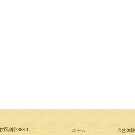
区訓谷383-1
ホーム
自然体