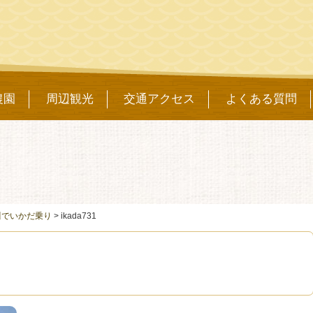
農園
周辺観光
交通アクセス
よくある質問
川でいかだ乗り
>
ikada731