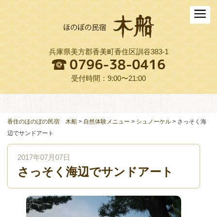
ホーム
木船について
兵庫県美方郡香美町香住区訓谷383-1
お料理
木船スタイル農園
受付時間：9:00〜21:00
周辺観光
交通アクセス
香住のほのぼの民宿 木船
>
自然体験メニュー
>
シュノーケル
>
さっそく海
辺でサンドアート
よくある質問
2017年07月07日
お役立ちリンク集
さっそく海辺でサンドアート
ご予約プラン一覧
English