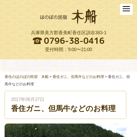
ホーム
木船について
兵庫県美方郡香美町香住区訓谷383-1
お料理
木船スタイル農園
受付時間：9:00〜21:00
周辺観光
交通アクセス
香住のほのぼの民宿 木船
>
香住ガニ、但馬牛などのお料理
>
香住ガニ、但
馬牛などのお料理
よくある質問
2017年06月27日
お役立ちリンク集
香住ガニ、但馬牛などのお料理
ご予約プラン一覧
English