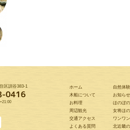
区訓谷383-1
ホーム
自然体
木船について
お知ら
21:00
お料理
ほのぼ
周辺観光
女将ほ
交通アクセス
ワンワ
よくある質問
北近畿