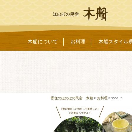
木船について
お料理
木船スタイル
香住のほのぼの民宿 木船
>
お料理
>
food_5