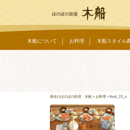
木船について
お料理
木船スタイル
香住のほのぼの民宿 木船
>
お料理
>
food_23_s