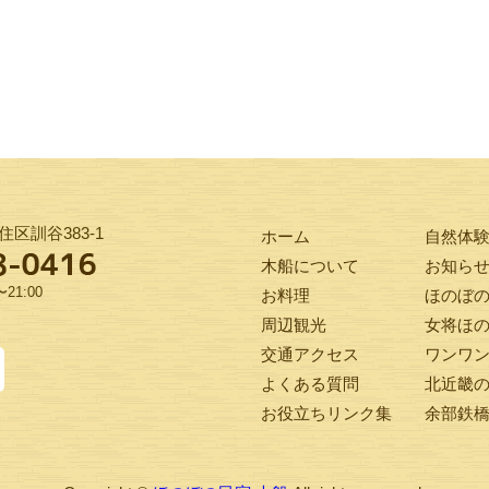
区訓谷383-1
ホーム
自然体
木船について
お知ら
21:00
お料理
ほのぼ
周辺観光
女将ほ
交通アクセス
ワンワ
よくある質問
北近畿
お役立ちリンク集
余部鉄