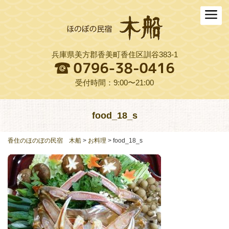
ホーム
木船について
兵庫県美方郡香美町香住区訓谷383-1
お料理
木船スタイル農園
受付時間：9:00〜21:00
周辺観光
food_18_s
交通アクセス
香住のほのぼの民宿 木船
>
お料理
>
food_18_s
よくある質問
お役立ちリンク集
ご予約プラン一覧
English