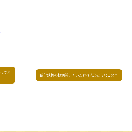
ってき
餘部鉄橋の桜満開、くいだおれ人形どうなるの？