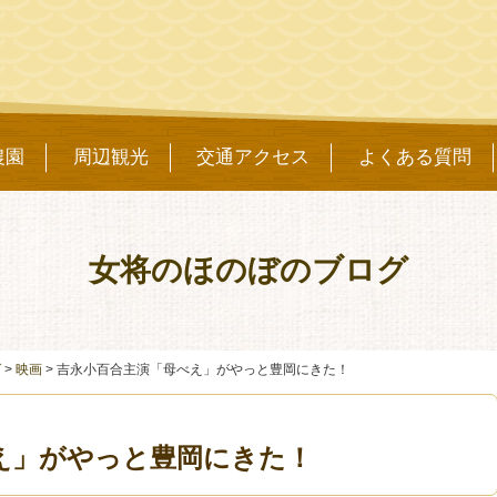
農園
周辺観光
交通アクセス
よくある質問
女将のほのぼのブログ
グ
>
映画
>
吉永小百合主演「母べえ」がやっと豊岡にきた！
え」がやっと豊岡にきた！