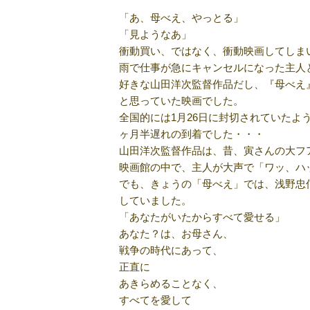
「あ、母べえ、やっとる」
「見ようなあ」
衝動買い、ではなく、衝動映画してしま
雨で仕事が急にキャンセルになった主人
好きな山田洋次監督作品だし、『母べえ
と思っていた映画でした。
全国的には1月26日に封切されていたよ
ヶ月半遅れの到着でした・・・
山田洋次監督作品は、昔、寅さんの大フ
映画館の中で、主人が大声で「ワッ、ハ
でも、きょうの「母べえ」では、浅野忠
していました。
「あなたがいたからすべて愛せる」
あなた？は、お母さん、
戦争の時代にあって、
正直に
あきらめることなく、
すべてを愛して