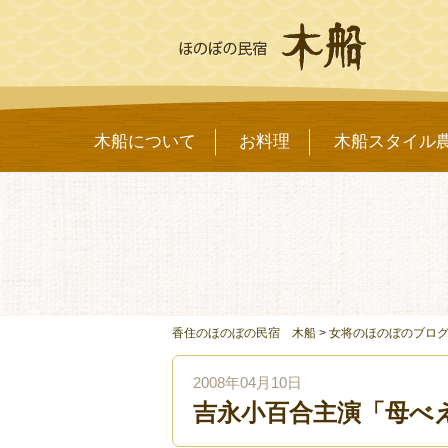
木船について
お料理
木船スタイル
香住のほのぼの民宿 木船
>
女将のほのぼのブロ
2008年04月10日
吉永小百合主演「母べ