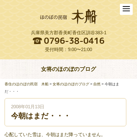
ホーム
木船について
兵庫県美方郡香美町香住区訓谷383-1
お料理
木船スタイル農園
受付時間：9:00〜21:00
周辺観光
女将のほのぼのブログ
交通アクセス
香住のほのぼの民宿 木船
>
女将のほのぼのブログ
>
自然
>
今朝はま
よくある質問
だ・・・
お役立ちリンク集
2008年01月13日
今朝はまだ・・・
ご予約プラン一覧
English
心配していた雪は、今朝はまだ降っていません。