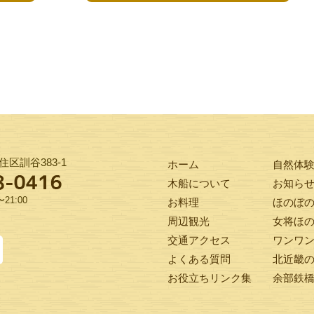
区訓谷383-1
ホーム
自然体
木船について
お知ら
21:00
お料理
ほのぼ
周辺観光
女将ほ
交通アクセス
ワンワ
よくある質問
北近畿
お役立ちリンク集
余部鉄