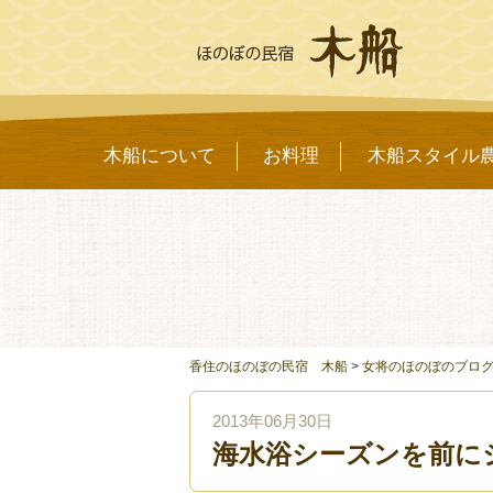
木船について
お料理
木船スタイル
香住のほのぼの民宿 木船
>
女将のほのぼのブロ
2013年06月30日
海水浴シーズンを前に