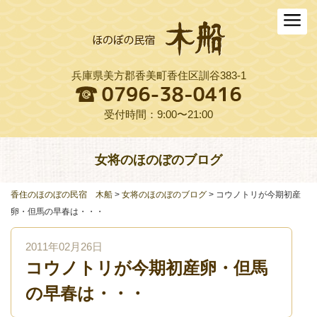
ホーム
木船について
兵庫県美方郡香美町香住区訓谷383-1
お料理
木船スタイル農園
受付時間：9:00〜21:00
周辺観光
女将のほのぼのブログ
交通アクセス
香住のほのぼの民宿 木船
>
女将のほのぼのブログ
>
コウノトリが今期初産
よくある質問
卵・但馬の早春は・・・
お役立ちリンク集
2011年02月26日
コウノトリが今期初産卵・但馬
ご予約プラン一覧
の早春は・・・
English