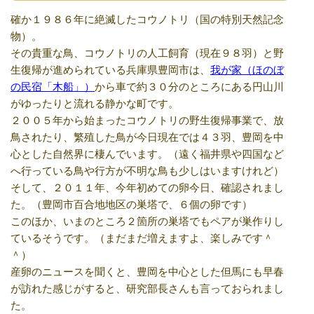
確か１９８６年に絶滅したコウノトリ（国の特別天然記念
物）。
その貴重な鳥、コウノトリの人工飼育（現在９８羽）と野
生復帰が進められている兵庫県豊岡市は、
我が家（ほのぼ
の民宿「木船」）
から車で約３０分のところにある円山川
がゆったりと流れる静かな町です。
２００５年から始まったコウノトリの野生復帰事業で、放
鳥されたり、繁殖した鳥が今日現在では４３羽、豊岡を中
心とした自然界に棲んでいます。（遠く福井県や四国など
へ行っている鳥や行方が不明な鳥も少しはいますけれど）
そして、２０１１年、今年初めての卵今日、確認されまし
た。（豊岡市百合地地区の巣塔で、６個の卵です）
このほか、いまのところ２箇所の巣塔でもペアが巣作りし
ているそうです。（まだまだ増えますよ、楽しみです＾
＾）
産卵のニュースを聞くと、豊岡を中心とした但馬にも早春
が訪れた感じがすると、研究部長さんも言っておられまし
た。