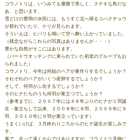
コウノトリは、いつみても優雅で美しく、ステキな鳥だな
あ、と思います。
雪どけの豊岡の水田には、もうすぐ北へ帰るコハクチョウ
が群れでいたり、ケリが見られます。
そういえば、ヒバリも鳴いて空へ舞い上がっていました。
（残念ながらこれらの写真はありませんが・・・）
豊かな自然がそこにはあります。
（バードウオッチングに来られていた初老のグループもお
られました）
コウノトリ、今年は何組のペアが巣作りするでしょうか？
それぞれのペアがいくつ産卵するでしょうか？
そして、何羽がふ化するでしょうか？
そのヒナたちのうち何羽が巣立つでしょうか？
（参考までに、２００７年には４６年ぶりのヒナが１羽誕
生・巣立ちして以来、２００８年に８羽、２００９年に９
羽、２０１０年に９羽が巣立っています）
うまくいけば、３月終わりごろからのヒナ誕生が楽しみで
す。
車で、走って遠くからではありますが、コウノトリ見物に