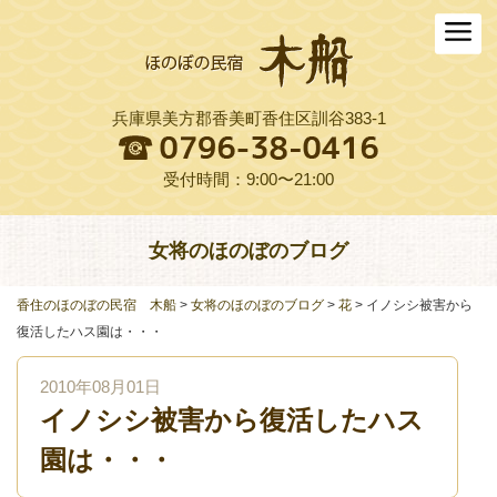
ホーム
木船について
兵庫県美方郡香美町香住区訓谷383-1
お料理
木船スタイル農園
受付時間：9:00〜21:00
周辺観光
女将のほのぼのブログ
交通アクセス
香住のほのぼの民宿 木船
>
女将のほのぼのブログ
>
花
>
イノシシ被害から
よくある質問
復活したハス園は・・・
お役立ちリンク集
2010年08月01日
イノシシ被害から復活したハス
ご予約プラン一覧
園は・・・
English