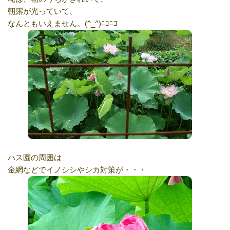
朝露が光っていて、
なんともいえません。(^_^)ﾆｺﾆｺ
ハス園の周囲は
金網などでイノシシやシカ対策が・・・