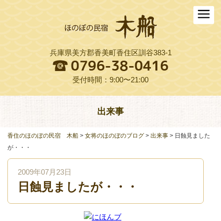
ホーム
木船について
兵庫県美方郡香美町香住区訓谷383-1
お料理
木船スタイル農園
受付時間：9:00〜21:00
周辺観光
出来事
交通アクセス
香住のほのぼの民宿 木船
>
女将のほのぼのブログ
>
出来事
>
日蝕見ました
よくある質問
が・・・
お役立ちリンク集
2009年07月23日
日蝕見ましたが・・・
ご予約プラン一覧
English