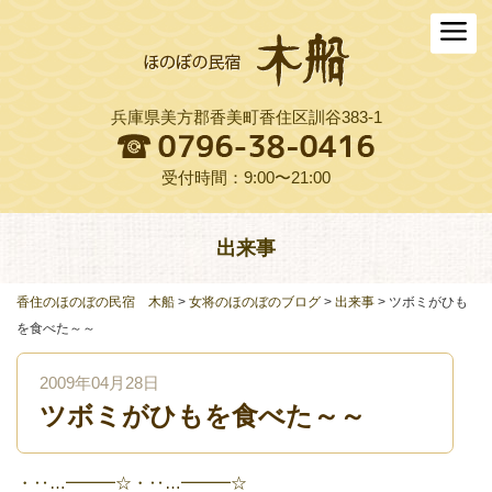
ホーム
木船について
兵庫県美方郡香美町香住区訓谷383-1
お料理
木船スタイル農園
受付時間：9:00〜21:00
周辺観光
出来事
交通アクセス
香住のほのぼの民宿 木船
>
女将のほのぼのブログ
>
出来事
>
ツボミがひも
よくある質問
を食べた～～
お役立ちリンク集
2009年04月28日
ツボミがひもを食べた～～
ご予約プラン一覧
English
・‥…━━━☆・‥…━━━☆