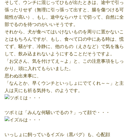
そして、ウンチに混じってひもが出たときは、途中で引っ
張ったりせず（無理に引っ張って出すと、腸を傷つける可
能性が高い）、もし、途中ならハサミで切って、自然に全
部でるのを待つのがいいそうです。
それから、犬が食べてはいけないものを周りに置かないこ
とはもちろんですが、もし、食べて口の中にある時は、慌
てず、騒がす、冷静に、他のもの（えさなど）で気を逸ら
して、飲み込まれないようにすることだそうですよ。
「お父さん、気を付けてえ～よ」と、この注意事項をしっ
かり、頭に入れてもらいました。
思わぬ出来事に、
「なんとか、早くウンチといっしょにでてくれ～～」と主
人は天にも祈る気持ち、のようです。
ツボミは「みんな何騒いでるの？」って顔で・・・
いっしょに飼っているイズル（黒パグ）も、心配顔