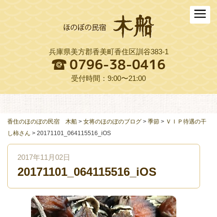
ホーム
木船について
兵庫県美方郡香美町香住区訓谷383-1
お料理
木船スタイル農園
受付時間：9:00〜21:00
周辺観光
交通アクセス
香住のほのぼの民宿 木船
>
女将のほのぼのブログ
>
季節
>
ＶＩＰ待遇の干
し柿さん
>
20171101_064115516_iOS
よくある質問
2017年11月02日
お役立ちリンク集
20171101_064115516_iOS
ご予約プラン一覧
English