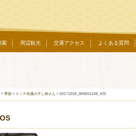
農園
周辺観光
交通アクセス
よくある質問
グ
>
季節
>
ＶＩＰ待遇の干し柿さん
>
20171018_065651249_iOS
iOS