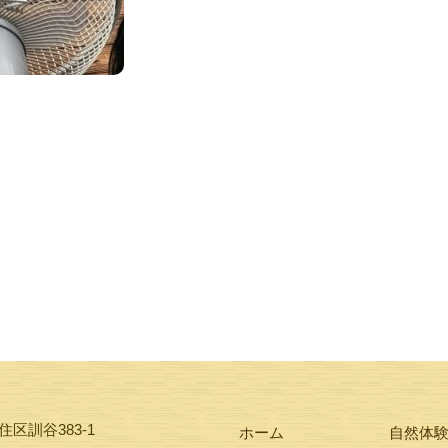
区訓谷383-1
ホーム
自然体