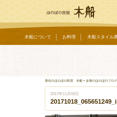
木船について
お料理
木船スタイル
香住のほのぼの民宿 木船
>
女将のほのぼのブロ
2017年11月02日
20171018_065651249_