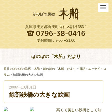
ホーム
木船について
兵庫県美方郡香美町香住区訓谷383-1
お料理
木船スタイル農園
受付時間：9:00〜21:00
周辺観光
ほのぼの「木船」だより
交通アクセス
香住のほのぼの民宿 木船
>
ほのぼの「木船」だより
>
日記・エッセイ・コ
よくある質問
ラム
>
餘部鉄橋の大きな絵画
お役立ちリンク集
2006年10月01日
餘部鉄橋の大きな絵画
ご予約プラン一覧
English
高くて美しい鉄橋として知