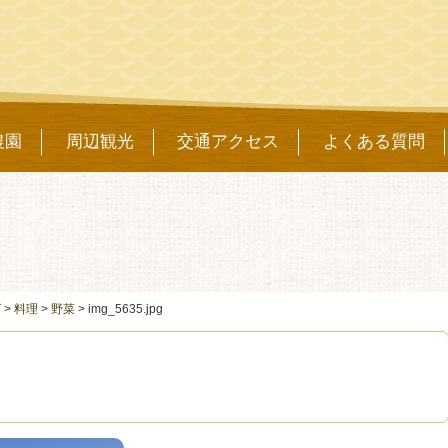
農園
周辺観光
交通アクセス
よくある質問
グ
>
料理
>
野菜
>
img_5635.jpg