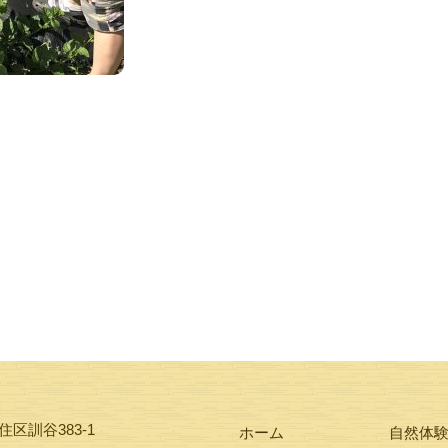
区訓谷383-1
ホーム
自然体