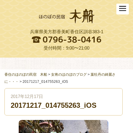
ホーム
木船について
兵庫県美方郡香美町香住区訓谷383-1
お料理
木船スタイル農園
受付時間：9:00〜21:00
周辺観光
交通アクセス
香住のほのぼの民宿 木船
>
女将のほのぼのブログ
>
葉牡丹の綺麗さ
に・・・
>
20171217_014755263_iOS
よくある質問
2017年12月17日
お役立ちリンク集
20171217_014755263_iOS
ご予約プラン一覧
English