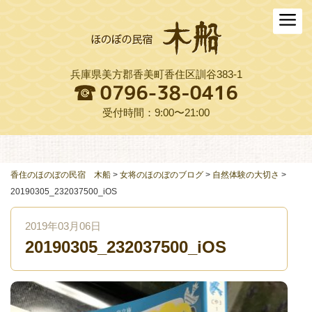
ホーム
木船について
兵庫県美方郡香美町香住区訓谷383-1
お料理
木船スタイル農園
受付時間：9:00〜21:00
周辺観光
交通アクセス
香住のほのぼの民宿 木船
>
女将のほのぼのブログ
>
自然体験の大切さ
>
20190305_232037500_iOS
よくある質問
2019年03月06日
お役立ちリンク集
20190305_232037500_iOS
ご予約プラン一覧
English