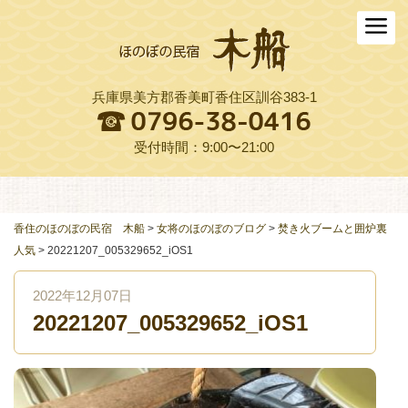
ホーム
木船について
兵庫県美方郡香美町香住区訓谷383-1
お料理
木船スタイル農園
受付時間：9:00〜21:00
周辺観光
交通アクセス
香住のほのぼの民宿 木船
>
女将のほのぼのブログ
>
焚き火ブームと囲炉裏
人気
>
20221207_005329652_iOS1
よくある質問
2022年12月07日
お役立ちリンク集
20221207_005329652_iOS1
ご予約プラン一覧
English