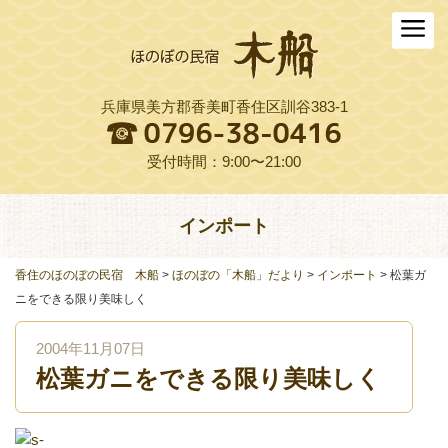
ホーム
木船について
兵庫県美方郡香美町香住区訓谷383-1
お料理
木船スタイル農園
受付時間：9:00〜21:00
周辺観光
インポート
交通アクセス
香住のほのぼの民宿 木船
>
ほのぼの「木船」だより
>
インポート
>
松葉ガ
よくある質問
ニをできる限り美味しく
お役立ちリンク集
2004年11月07日
松葉ガニをできる限り美味しく
ご予約プラン一覧
English