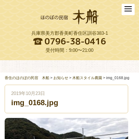
ホーム
木船について
兵庫県美方郡香美町香住区訓谷383-1
お料理
木船スタイル農園
受付時間：9:00〜21:00
周辺観光
交通アクセス
香住のほのぼの民宿 木船
>
お知らせ
>
木船スタイル農園
>
img_0168.jpg
よくある質問
2019年10月23日
img_0168.jpg
お役立ちリンク集
ご予約プラン一覧
English