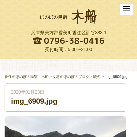
ホーム
木船について
兵庫県美方郡香美町香住区訓谷383-1
お料理
木船スタイル農園
受付時間：9:00〜21:00
周辺観光
交通アクセス
香住のほのぼの民宿 木船
>
女将のほのぼのブログ
>
暖冬
>
img_6909.jpg
よくある質問
2020年01月23日
img_6909.jpg
お役立ちリンク集
ご予約プラン一覧
English