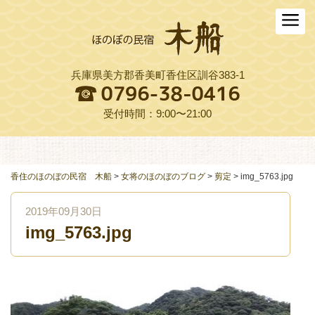
ホーム
木船について
兵庫県美方郡香美町香住区訓谷383-1
お料理
木船スタイル農園
受付時間：9:00〜21:00
周辺観光
交通アクセス
香住のほのぼの民宿 木船
>
女将のほのぼのブログ
>
剪定
>
img_5763.jpg
よくある質問
2019年09月30日
img_5763.jpg
お役立ちリンク集
ご予約プラン一覧
English