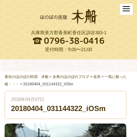
ホーム
木船について
兵庫県美方郡香美町香住区訓谷383-1
お料理
木船スタイル農園
受付時間：9:00〜21:00
周辺観光
交通アクセス
香住のほのぼの民宿 木船
>
女将のほのぼのブログ
>
名所
>
一気に散った
桜・・・
>
20180404_031144322_iOSm
よくある質問
2018年04月07日
お役立ちリンク集
20180404_031144322_iOSm
ご予約プラン一覧
English