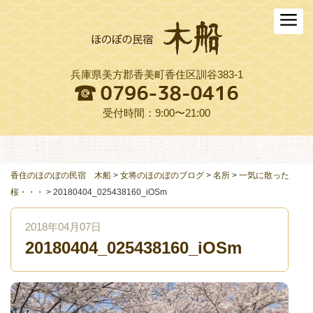
ホーム
木船について
兵庫県美方郡香美町香住区訓谷383-1
お料理
木船スタイル農園
受付時間：9:00〜21:00
周辺観光
交通アクセス
香住のほのぼの民宿 木船
>
女将のほのぼのブログ
>
名所
>
一気に散った
桜・・・
>
20180404_025438160_iOSm
よくある質問
2018年04月07日
お役立ちリンク集
20180404_025438160_iOSm
ご予約プラン一覧
English