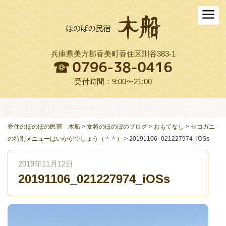
ホーム
木船について
兵庫県美方郡香美町香住区訓谷383-1
お料理
木船スタイル農園
受付時間：9:00〜21:00
周辺観光
交通アクセス
香住のほのぼの民宿 木船
>
女将のほのぼのブログ
>
おもてなし
>
セコガニ
の特別メニューはいかがでしょう（＾＾）
>
20191106_021227974_iOSs
よくある質問
2019年11月12日
お役立ちリンク集
20191106_021227974_iOSs
ご予約プラン一覧
English