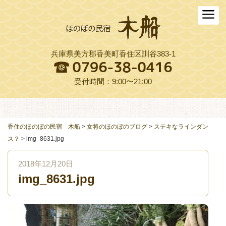
ホーム
木船について
兵庫県美方郡香美町香住区訓谷383-1
お料理
木船スタイル農園
受付時間：9:00〜21:00
周辺観光
交通アクセス
香住のほのぼの民宿 木船
>
女将のほのぼのブログ
>
ステキなラインダン
ス？
>
img_8631.jpg
よくある質問
2018年12月20日
お役立ちリンク集
img_8631.jpg
ご予約プラン一覧
English