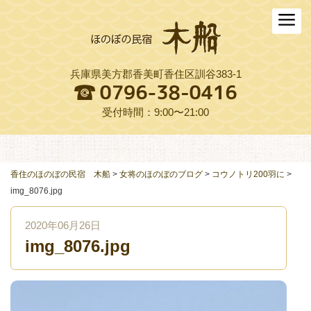
ホーム
木船について
兵庫県美方郡香美町香住区訓谷383-1
お料理
木船スタイル農園
受付時間：9:00〜21:00
周辺観光
交通アクセス
香住のほのぼの民宿 木船
>
女将のほのぼのブログ
>
コウノトリ200羽に
>
img_8076.jpg
よくある質問
2020年06月26日
お役立ちリンク集
img_8076.jpg
ご予約プラン一覧
English