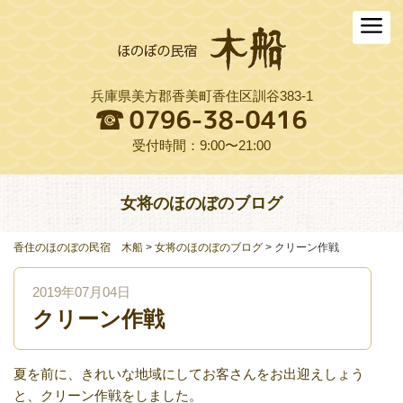
ホーム
木船について
兵庫県美方郡香美町香住区訓谷383-1
お料理
木船スタイル農園
受付時間：9:00〜21:00
周辺観光
女将のほのぼのブログ
交通アクセス
香住のほのぼの民宿 木船
>
女将のほのぼのブログ
>
クリーン作戦
よくある質問
2019年07月04日
お役立ちリンク集
クリーン作戦
ご予約プラン一覧
夏を前に、きれいな地域にしてお客さんをお出迎えしょう
English
と、クリーン作戦をしました。