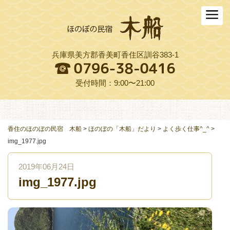
ホーム
木船について
兵庫県美方郡香美町香住区訓谷383-1
お料理
木船スタイル農園
受付時間：9:00〜21:00
周辺観光
交通アクセス
香住のほのぼの民宿 木船
>
ほのぼの「木船」だより
>
よく歩く仕事^_^
>
img_1977.jpg
よくある質問
2019年06月24日
お役立ちリンク集
img_1977.jpg
ご予約プラン一覧
English