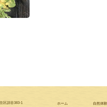
区訓谷383-1
ホーム
自然体