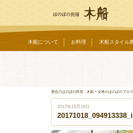
木船について
お料理
木船スタイル
香住のほのぼの民宿 木船
>
女将のほのぼのブロ
2017年10月18日
20171018_094913338_