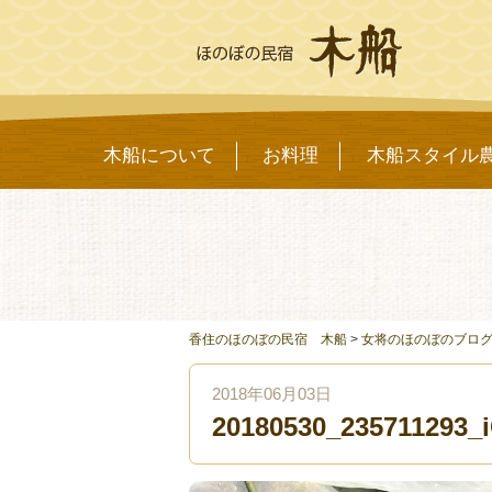
木船について
お料理
木船スタイル
香住のほのぼの民宿 木船
>
女将のほのぼのブロ
2018年06月03日
20180530_235711293_