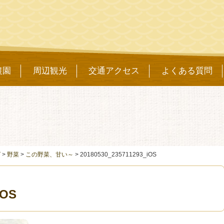
農園
周辺観光
交通アクセス
よくある質問
グ
>
野菜
>
この野菜、甘い～
>
20180530_235711293_iOS
iOS