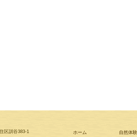
区訓谷383-1
ホーム
自然体