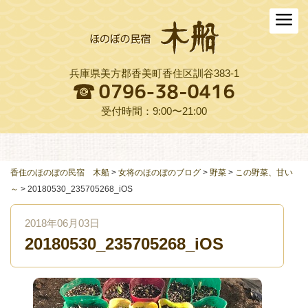
ホーム
木船について
兵庫県美方郡香美町香住区訓谷383-1
お料理
木船スタイル農園
受付時間：9:00〜21:00
周辺観光
交通アクセス
香住のほのぼの民宿 木船
>
女将のほのぼのブログ
>
野菜
>
この野菜、甘い
～
>
20180530_235705268_iOS
よくある質問
2018年06月03日
お役立ちリンク集
20180530_235705268_iOS
ご予約プラン一覧
English