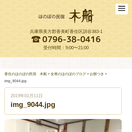
ホーム
木船について
兵庫県美方郡香美町香住区訓谷383-1
お料理
木船スタイル農園
受付時間：9:00〜21:00
周辺観光
交通アクセス
香住のほのぼの民宿 木船
>
女将のほのぼのブログ
>
お餅つき
>
img_9044.jpg
よくある質問
2019年01月11日
お役立ちリンク集
img_9044.jpg
ご予約プラン一覧
English