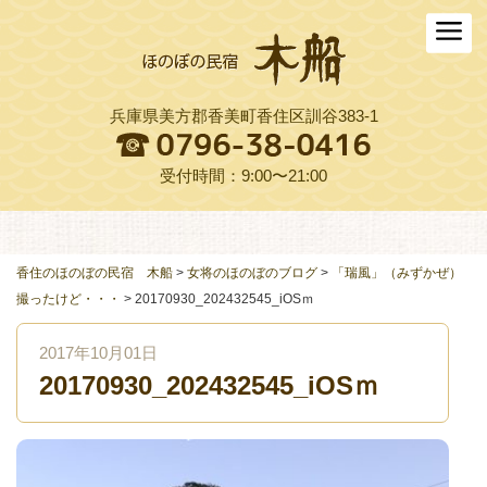
ホーム
木船について
兵庫県美方郡香美町香住区訓谷383-1
お料理
木船スタイル農園
受付時間：9:00〜21:00
周辺観光
交通アクセス
香住のほのぼの民宿 木船
>
女将のほのぼのブログ
>
「瑞風」（みずかぜ）
撮ったけど・・・
>
20170930_202432545_iOSｍ
よくある質問
2017年10月01日
お役立ちリンク集
20170930_202432545_iOSｍ
ご予約プラン一覧
English